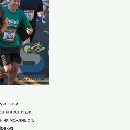
учясть у
брати кошти для
н як можливість
іракуз.