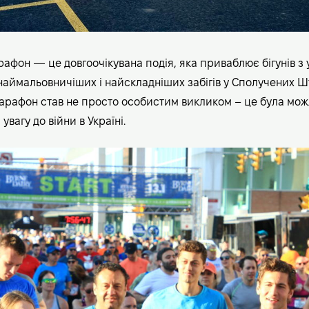
афон — це довгоочікувана подія, яка приваблює бігунів з у
наймальовничіших і найскладніших забігів у Сполучених Ш
арафон став не просто особистим викликом – це була мож
увагу до війни в Україні.