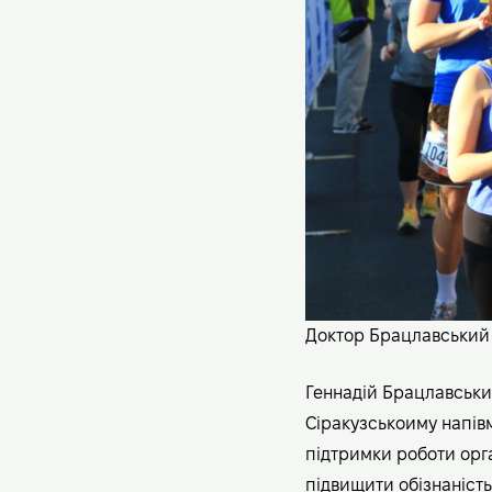
Доктор Брацлавський з
Геннадій Брацлавський
Сіракузськоиму напівм
підтримки роботи орг
підвищити обізнаність