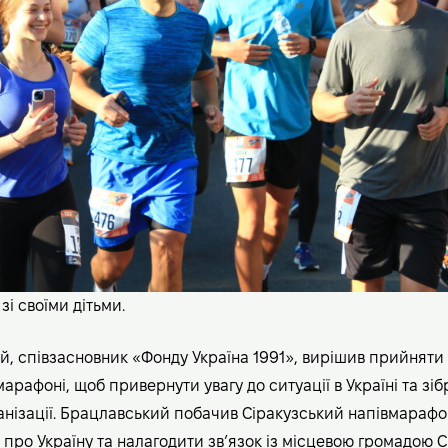
і своїми дітьми.
, співзасновник «Фонду Україна 1991», вирішив прийняти 
арафоні, щоб привернути увагу до ситуації в Україні та зі
анізації. Брацлавський побачив Сіракузський напівмарафо
 про Україну та налагодити зв’язок із місцевою громадою С