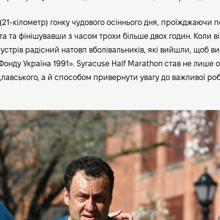
 (21-кілометр) гонку чудового осіннього дня, проїжджаючи п
та та фінішувавши з часом трохи більше двох годин. Коли в
зустрів радісний натовп вболівальників, які вийшли, щоб в
«Фонду Україна 1991». Syracuse Half Marathon став не лише
лавського, а й способом привернути увагу до важливої роб