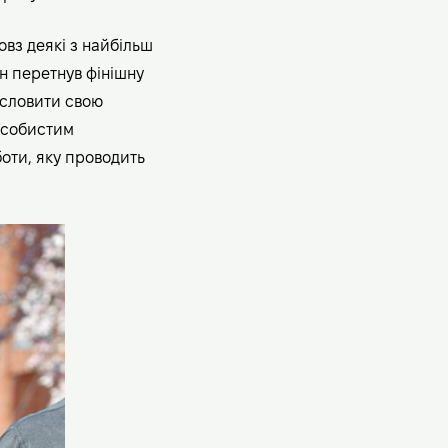
овз деякі з найбільш
ін перетнув фінішну
исловити свою
 особистим
оти, яку проводить