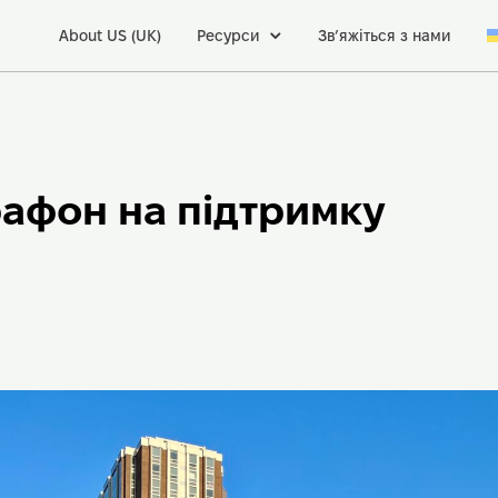
About US (UK)
Ресурси
Зв’яжіться з нами
афон на підтримку