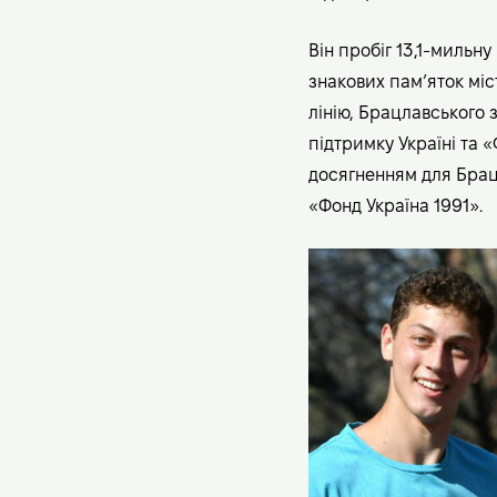
Він пробіг 13,1-мильну
знакових пам’яток міс
лінію, Брацлавського 
підтримку Україні та 
досягненням для Брац
«Фонд Україна 1991».